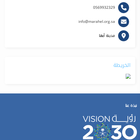
0569932329
info@marahel.org.sa
مدينة أبها
الخريطة
نبذة عنا