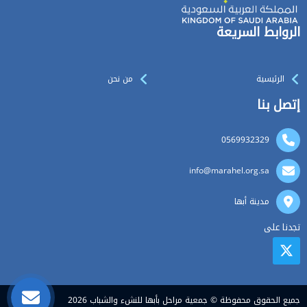
الروابط السريعة
الرئيسية
من نحن
إتصل بنا
0569932329
info@marahel.org.sa
مدينة أبها
تجدنا على
جميع الحقوق محفوظة © جمعية مراحل بأبها للنشء والشباب 2026